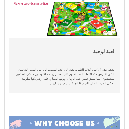
لعبة لوحية
يُعتقد عادةً أن أصل ألعاب الطاولة يعود إلى آلاف السنين، إلى زمن البشر البدائيين،
الذين اخترعوا هذه الألعاب لمساعدتهم على تفسير رغبات الآلهة. وربما كان البدائيون
يستمتعون أيضًا بنقش نقش على الرمال، ووضع الحجارة عليه، وتحريكها بطريقة
تُحاكي الصيد والقتال اللذين كانا جزءًا من حياتهم اليومية.