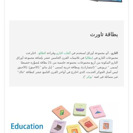
بطاقة تاورت
التارو
، أي مجموعة أوراق تُستخدم في
ألعاب التارو
وقراءة
الطالع
. اختُرعت
مجموعات التارو في
إيطاليا
في ثلاثينيات القرن الخامس عشر بإضافة مجموعة أوراق
التارو المكونة من أربع مجموعات، مجموعة خامسة من 21 بطاقة مُصوَّرة خصيصًا
تُسمى "
تريونفي
" (انتصارات)، وبطاقة غريبة تُسمى "
إيل ماتو
" (الأحمق). (الأحمق
ليس أصل الجوكر الحديث، الذي اختُرع في أواخر القرن التاسع عشر كبطاقة "جاك"
غير متماثلة في لعبة
"يوكر
").