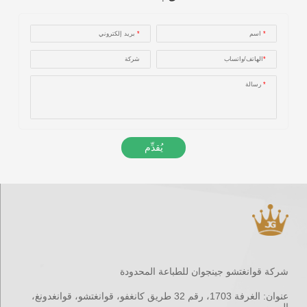
*
اسم
*
بريد إلكتروني
*
الهاتف/واتساب
شركة
*
رسالة
يُقدِّم
شركة قوانغتشو جينجوان للطباعة المحدودة
عنوان:
الغرفة 1703، رقم 32 طريق كانغفو، قوانغتشو، قوانغدونغ،
الصين