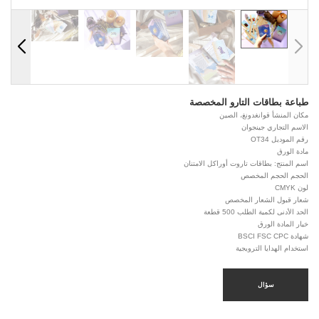
طباعة بطاقات التارو المخصصة
مكان المنشأ قوانغدونغ، الصين
الاسم التجاري جينجوان
رقم الموديل OT34
مادة الورق
اسم المنتج: بطاقات تاروت أوراكل الامتنان
الحجم الحجم المخصص
لون CMYK
شعار قبول الشعار المخصص
الحد الأدنى لكمية الطلب 500 قطعة
خيار المادة الورق
شهادة BSCI FSC CPC
استخدام الهدايا الترويجية
سؤال