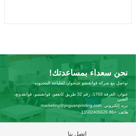
نحن سعداء بمساعدتك!
تواصل مع شركة قوانغتشو جينجوان للطباعة المحدودة.
عنوان:
الغرفة 1703، رقم 32 طريق كانغفو، قوانغتشو، قوانغدونغ،
الصين
بريد إلكتروني:
marketing@jinguanprinting.com
هاتف:
+86 13502405626
اتصل بنا