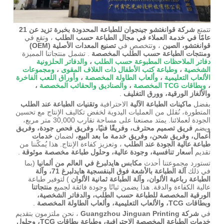
تتمتع
شركة قوانغتشو جينجوان للطباعة المحدودة
بخبرة تزيد عن 21
عامًا في خدمة العملاء في مجال الطباعة حسب الطلب
، وتقع في
قوانغتشو، الصين
، وتتخصص في
تصنيع المعدات الأصلية (OEM)
ومنتجات الطباعة حسب الطلب المخصصة
. تشمل منتجاتنا المميزة
دفاتر الملاحظات المطبوعة حسب الطلب
،
والدفاتر الحلزونية
الشخصية
،
وطباعة كتب الأطفال ذات الغلاف المقوى
،
ومجموعات
الألعاب التعليمية
،
وألعاب الطاولة المخصصة
،
وأوراق اللعب الفاخرة
،
وبطاقات TCG المخصصة
،
والصناديق والحقائب المخصصة
،
والألغاز الورقية، وورق التغليف
.
بفضل
ماكينات الطباعة الآلية
الاحترافية
وتقنيات الطباعة عند الطلب
المتطورة، نُقلل من العمليات اليدوية لخفض تكاليف الإنتاج مع تحسين
الجودة لعملائنا. يمتد مصنعنا على مساحة تقارب 30,000 متر مربع،
ويضم
فريق تصميم محترف، وفريقًا فنيًا، وفريق فحص جودة، وفريق
أعمال، وفريق شحن، وفريق خدمة ما بعد البيع،
لضمان
خدمات
طباعة عالية الجودة عند الطلب
، وتعزيز كفاءة الإنتاج. هذا يُمكّننا من
تقديم
أسعار تنافسية، وجودة عالية، وحلول طباعة مخصصة موثوقة
.
تستورد مجموعتنا أحدث
مكابس هايدلبرغ في العالم من ألمانيا
(بما
في ذلك
آلة الطباعة بالأشعة فوق البنفسجية هايدلبرغ 71، وآلة
الطباعة رباعية الألوان، وآلة الطباعة ثمانية الألوان
) لتوفير طباعة
عالية الكفاءة والدقة. هذا يضمن ثباتًا وجودة فائقة لجميع
منتجاتنا
الورقية المخصصة للطباعة حسب الطلب، والدفاتر الشخصية،
وبطاقات TCG، والألعاب التعليمية، وألعاب الطاولة المخصصة
.
في
شركة Guangzhou Jinguan Printing
، نحن ملتزمون بتقديم
خدمات الطباعة المخصصة الاحترافية، وطباعة بطاقات TCG، وحلول