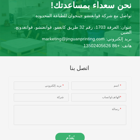
نحن سعداء بمساعدتك!
تواصل مع شركة قوانغتشو جينجوان للطباعة المحدودة.
عنوان:
الغرفة 1703، رقم 32 طريق كانغفو، قوانغتشو، قوانغدونغ،
الصين
بريد إلكتروني:
marketing@jinguanprinting.com
هاتف:
+86 13502405626
اتصل بنا
*
اسم
*
بريد إلكتروني
*
الهاتف/واتساب
شركة
*
رسالة
يُقدِّم