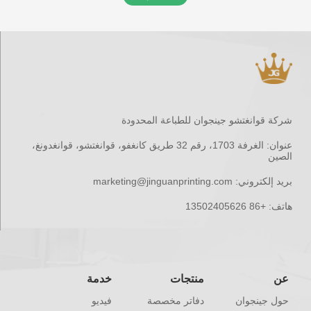
شركة قوانغتشو جينجوان للطباعة المحدودة
عنوان:
الغرفة 1703، رقم 32 طريق كانغفو، قوانغتشو، قوانغدونغ،
الصين
بريد إلكتروني:
marketing@jinguanprinting.com
هاتف:
+86 13502405626
عن
منتجات
خدمة
حول جينجوان
دفاتر مخصصة
فيديو