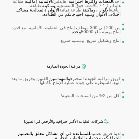
أحدث
المعدات وأكثرها احترافية.
هايدلبرغ
الألمانية
(
ماكينة
طباعة
هايدلبرغ 7.1 بالأشعة فوق البنفسجية،
وماكينة
طباعة
رباعية
الألوان
،
وماكينة
طباعة ثمانية
الألوان
)،
لمعالجة مشاكل
اختلاف الألوان وتلبية احتياجاتكم في الطباعة.
من 200 إلى 300 موظف إنتاج في الخطوط الأمامية، مع قدرة
إنتاج يومية تبلغ 50000
وحدة
إنتاج وتشغيل سريع، وتسليم سريع.
مراقبة الجودة الصارمة
فريق مراقبة الجودة المحترف
والمهندسين
الفنيين وفريق ما بعد
البيع، للسيطرة على جودة عملية الإنتاج بأكملها
أقل من 2% من المنتجات المعيبة!
شركات الطباعة الأكثر احترافية والأرخص في الصين!
لدينا فريق تصميم
للمساعدة في أي مشاكل تتعلق بالتصميم
الجرافيكي وخدمات العلامات التجارية.