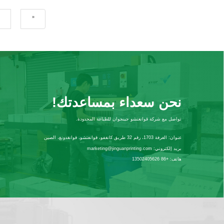
«
نحن سعداء بمساعدتك!
تواصل مع شركة قوانغتشو جينجوان للطباعة المحدودة.
عنوان:
الغرفة 1703، رقم 32 طريق كانغفو، قوانغتشو، قوانغدونغ، الصين
بريد إلكتروني:
marketing@jinguanprinting.com
هاتف:
+86 13502405626