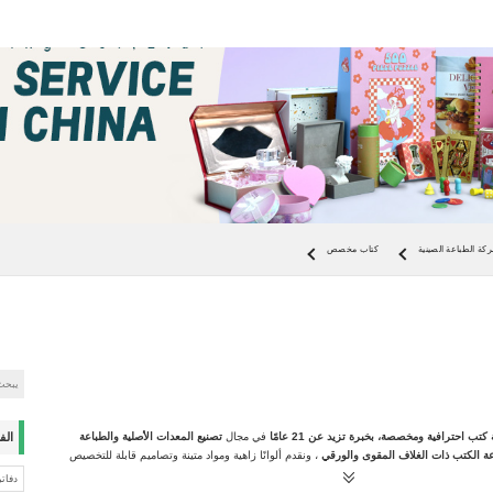
كة الطباعة الصينية
كتاب مخصص
 كتب احترافية ومخصصة،
بخبرة تزيد عن 21 عامًا
في مجال
تصنيع المعدات الأصلية والطباعة
الف
ة الكتب ذات الغلاف المقوى والورقي
، ونقدم ألوانًا زاهية ومواد متينة وتصاميم قابلة للتخصيص
شر. سواءً
لكتب الأطفال أو المواد التعليمية أو المنشورات الترويجية
، نقدم لكم جودة فائقة في
دفات