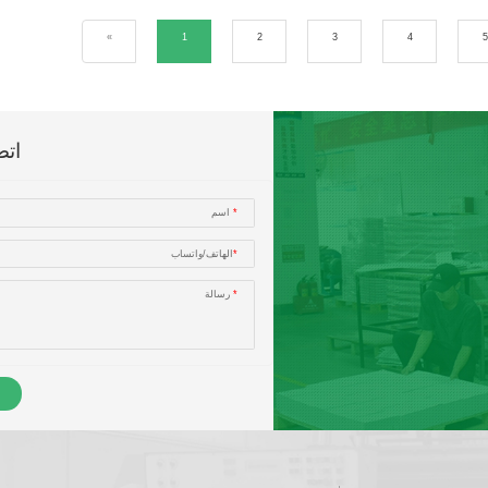
»
1
2
3
4
5
اتص
*
اسم
*
الهاتف/واتساب
*
رسالة