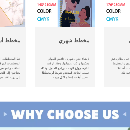
مخطط شهري
مخطط أس
 على نظام دقيق
لإنشاء جدول شهري، ناقش المهام،
تُعدّ المخططات ال
مدى والتخطيط
وصنّفها ورتّب أولوياتها، وحدّد الوقت
المخططات الورقية
ديد أهدافك
اللازم، ووزّع الوقت، وراجع الجدول وعدّله
للطلاب والمهنيين 
مة تلك
حسب الحاجة. استخدم تقويمًا أو مُخطّطًا
يحتاجون إلى التخ
لتحديد أوقات مُحدّدة لكلّ مهمة.
إلى رؤية الأسبوع 