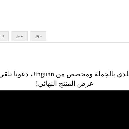
سؤال
تحميل
التث
دفتر جيب جلدي بالجملة ومخصص من
عرض المنتج النهائي!