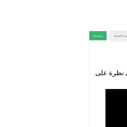
بيت البسيط
مواصفة
 Jinguan، دعونا نلقي نظرة على