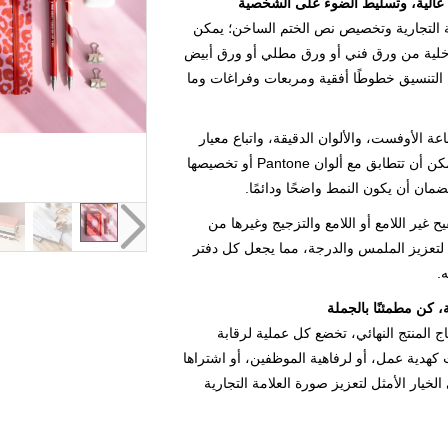
عالية، وتسليط الضوء على الشخصية
 التجارية وتخصيص نص الختم الساخن؛ يمكن
اخلية من ورق فني أو ورق مطلي أو ورق أبيض
التنسيق خطوطًا أفقية ومربعات وفراغات وما
عة الأوفست، والألوان الدقيقة، واتباع معيار
CMYK بشكل صارم، يمكن أن تتطابق مع ألوان Pantone أو تخصيصها
لضمان أن يكون النمط واضحًا ودائمًا.
ح غير اللامع أو اللامع والتزجيج وغيرها من
لتعزيز الملمس والدرجة، مما يجعل كل دفتر
.
، كن مطمئنًا بالجملة
اج المنتج النهائي، تخضع كل عملية لرقابة
كهدية عمل، أو لرفاهية الموظفين، أو اشتراها
 الخيار الأمثل لتعزيز صورة العلامة التجارية