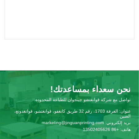
نحن سعداء بمساعدتك!
تواصل مع شركة قوانغتشو جينجوان للطباعة المحدودة.
عنوان:
الغرفة 1703، رقم 32 طريق كانغفو، قوانغتشو، قوانغدونغ،
الصين
بريد إلكتروني:
marketing@jinguanprinting.com
هاتف:
+86 13502405626