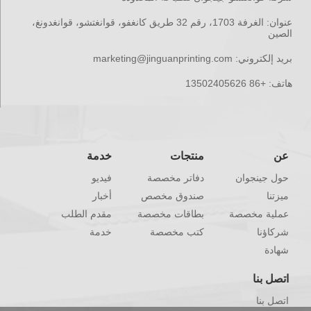
عنوان:
الغرفة 1703، رقم 32 طريق كانغفو، قوانغتشو، قوانغدونغ،
الصين
بريد إلكتروني:
marketing@jinguanprinting.com
هاتف:
+86 13502405626
عن
منتجات
خدمة
حول جينجوان
دفاتر مخصصة
فيديو
ميزتنا
صندوق مخصص
أخبار
عملية مخصصة
بطاقات مخصصة
مقدم الطلب
شركاؤنا
كتب مخصصة
خدمة
شهادة
اتصل بنا
اتصل بنا