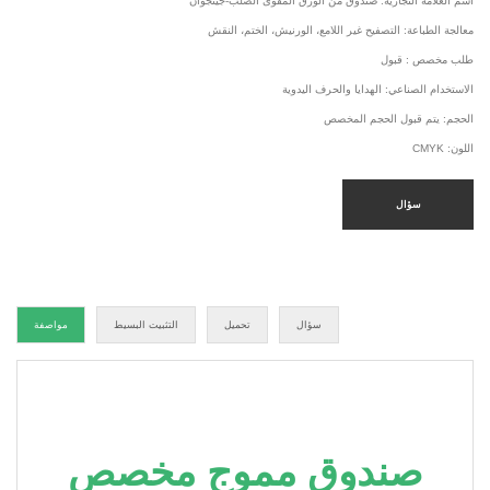
اسم العلامة التجارية: صندوق من الورق المقوى الصلب-جينجوان
معالجة الطباعة: التصفيح غير اللامع، الورنيش، الختم، النقش
طلب مخصص : قبول
الاستخدام الصناعي: الهدايا والحرف اليدوية
الحجم: يتم قبول الحجم المخصص
اللون: CMYK
سؤال
سؤال
تحميل
التثبيت البسيط
مواصفة
صندوق مموج مخصص