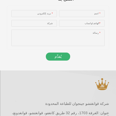
*
اسم
*
بريد إلكتروني
*
الهاتف/واتساب
شركة
*
رسالة
يُقدِّم
شركة قوانغتشو جينجوان للطباعة المحدودة
عنوان:
الغرفة 1703، رقم 32 طريق كانغفو، قوانغتشو، قوانغدونغ،