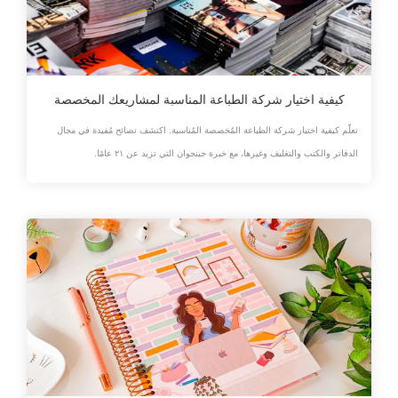
كيفية اختيار شركة الطباعة المناسبة لمشاريعك المخصصة
تعلّم كيفية اختيار شركة الطباعة المُخصصة المُناسبة. اكتشف نصائح مُفيدة في مجال
الدفاتر والكتب والتغليف وغيرها، مع خبرة جينجوان التي تزيد عن ٢١ عامًا.