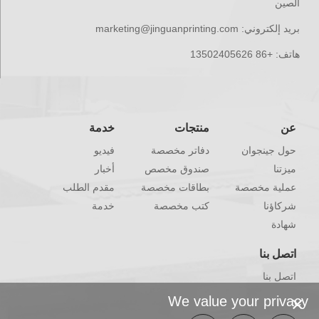
الصين
بريد إلكتروني:
marketing@jinguanprinting.com
هاتف:
+86 13502405626
عن
منتجات
خدمة
حول جينجوان
دفاتر مخصصة
فيديو
ميزتنا
صندوق مخصص
أخبار
عملية مخصصة
بطاقات مخصصة
مقدم الطلب
شركاؤنا
كتب مخصصة
خدمة
شهادة
اتصل بنا
اتصل بنا
×
We value your privacy