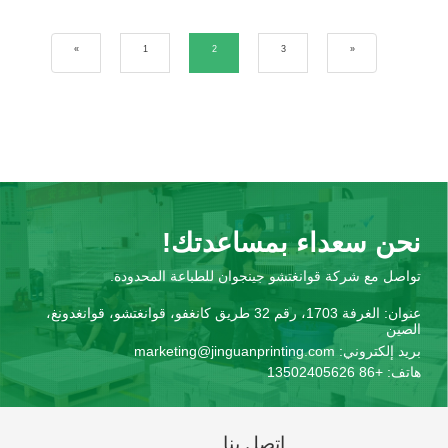
»
1
2
3
«
نحن سعداء بمساعدتك!
تواصل مع شركة قوانغتشو جينجوان للطباعة المحدودة.
عنوان:
الغرفة 1703، رقم 32 طريق كانغفو، قوانغتشو، قوانغدونغ،
الصين
بريد إلكتروني:
marketing@jinguanprinting.com
هاتف:
+86 13502405626
اتصل بنا